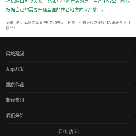
提供端口可以发布，比如小鱼网莆房网等，房产中介公司可以
根据自己的需要开通全国的或者地方的房产端口。
免责声明：本站文章除注明外均来源于网络，如有版权或违规问题请联系我们
删除！
网站建设
集团企业官网
App开发
品牌网站策划
电商App开发
营销网站设计
案例作品
餐饮App开发
外贸网站建设
品牌网站建设
金融App开发
商城网站定制
新闻资讯
App开发作品
医疗App开发
学习课堂
微信小程序
社交App开发
我们是谁
公司动态
营销型网站
企业文化
互联网风向
手机访问
服务承诺