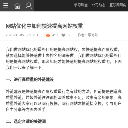
学习课堂
公司动态
互联网风向
首页
网站优化中如何快速提高网站权重
网站设计
2023-01-05 17:13:01
451
6
作者：李寻欢
App定制
我们做网站优化的最终目的是提高网站权，要快速提高百度权重，
微信开发
就要选择能够快速做上去排名的词来做。我们做网站优化的最终目
的是提高网站权重，那么如何才能快速的提高网站的权重呢，下面
案例鉴赏
我们一起来了解一下。
解决方案
一、进行高质量的外链建设
资讯
外链建设是快速提高百度权重最行之有效的方法，但前提是创造高
质量外链，垃圾外链往往都扮演着成事不足，败事有余的形象。高
质量外链大家可以从同行投搞，同行网站友情链接交换，引导用户
自主分享等方面去着手。
二、选定合适的关键词