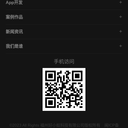
App开发
品牌网站策划
电商App开发
营销网站设计
案例作品
餐饮App开发
外贸网站建设
品牌网站建设
金融App开发
商城网站定制
新闻资讯
App开发作品
医疗App开发
学习课堂
微信小程序
社交App开发
我们是谁
公司动态
营销型网站
企业文化
互联网风向
手机访问
服务承诺
常见问答
招贤礼才
付款资料
©2023 All Rights 福州好小蚁科技有限公司版权所有
闽ICP备