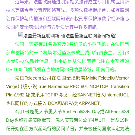
近年来，法国政府通过制定相关法律成立专门机构应用新
技术等综合手段管理网络首先，多项法律相继出台，如互联网
创作保护与传播法和互联网知识产权刑事保护法数字经济信心
法国内安全表现规划与方针法等其中许多措施。
法国一架载有21名乘客及3名机员的小型飞机，在法国西
部布雷斯特的一个机场附近坠毁事故造成飞行员丧生，另有3
人受伤据法新社消息，出事的是从法国南特飞往布雷斯特的
CRJ100 飞机飞机在当地时间23日凌晨坠毁，距离目的。
法国Telecom公司在法国全境部署MinitelTeletel网Vernor
Vinge出版小说True NamespdsRFC 801 NCPTCP Transition
Plan1982 挪威采用TCPIP协议，经SANNET接入InternetUCL
也以同样的方式接入 DCA和ARPA为ARPANET。
4月1号是愚人节愚人节April Fool#39s Day或All Fools#39
Day也称万愚节幽默节，愚人节节期为公历4月1日，是从19世
纪开始在西方兴起流行的民间节日，并未被任何国家认定为法