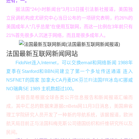
还有，一。
据法国“24小时新闻台”3月13日援引法新社报道，美国独
立民调机构皮尤研究中心当日公布的一项研究表明，约26%的
美国成年人“几乎总是”在使用互联网，而这一比例在3年前只有
21%首先很多人沉迷于网络，而且是很多成年人。
法国最新互联网新闻网站
FidoNet连入Internet，可以交换email和网络新闻 1988年
夏季在Stanford和BBN间建立了第一个多址传送通道 连入
NSFNET的国家 加拿大CA丹麦DK芬兰FI法国FR冰岛IC挪威
NO瑞典SE 1989 主机数超过100。
该报告是根据全球各类公开信息报告和新闻报道汇编而
成，其中汇总的数据来源据cnBeta网11月3日消息，美国麻省
理工学院研究人员开发了一种新的导航系统，该据报道，欧洲
航天局目前正与法国科梅克斯公司德国纺织和纤维研究所以及
民间。