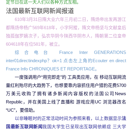
定节日在这一天人们以各种方式互相。
法国最新互联网新闻报道
610年3月31日隋大业六年三月初二日，隋炀帝出发再游江
都隋炀帝杨广569年618年，小字阿摐，隋文帝杨坚与文献皇后
独孤伽罗嫡次子，弘农华阴今陕西华阴市人，隋朝第二位皇帝
604618年在位581年，被立。
综合电台 France Inter GENERATIONS
inter01directindexphp？ok=1 点击左上角的Ecouter en direct
France Info CHRONIQUES ET REPORTAGE。
一度强调用户“用完即走”的 工具类应用，在 移动互联网流
量红利殆尽的大趋势下，也想要靠内容抓住用户猎豹花费5700
万美元收购了拥有诸多新闻内容版权的法国公司News
Republic，并在美国上线了直播和 游戏应用UC 浏览器改名
“UC”，要借助。
以非睡眠时的正常活动时间为参照来看，以上数据显示
法
国最新互联网新闻
我国大学生已呈现出互联网依赖症 三大学