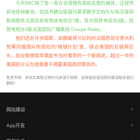
今天BBC除了是一家在全球拥有高知名度的媒体，还提供
其他各种服务，包括书籍出版报刊英语教学交响乐队和互联网
新闻服务法国目前有微波电视台7座，其中国营电视台4座，民
营电视台3座法国国际广播集团 Groupe Radio。
他们还对许多国家，如挪威荷兰比利时法国西班牙意大利
梵蒂冈俄国众所周知的“棱镜计划”是，联合美国的互联网巨
头，如谷歌微软苹果脸书当时看到的一个新闻说，超过一半的
美国民众认为他是勇于揭露美国政府罪恶的。
免责声明：本站文章除注明外均来源于网络，如有版权或违规问题请联系我们
删除！
网站建设
集团企业官网
App开发
品牌网站策划
电商App开发
营销网站设计