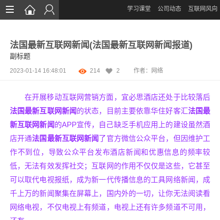
学习课堂
公司动态
互联网风向
首页
法国最新互联网新闻(法国最新互联网新闻报道)
网站设计
副标题
App定制
2023-01-14 16:48:01
214
2
作者：网络
微信开发
在开展移动互联网营销方面，宜必思酒店还处于比较落后
案例鉴赏
法国最新互联网新闻
的状态，目前主要依靠华住好客汇
法国最
新互联网新闻
的APP宣传，自己缺乏手机应用上的建设虽然酒
解决方案
店开通
法国最新互联网新闻
了官方微信公众平台，但因维护工
资讯
作不到位，导致公众平台发布酒店新闻和优惠信息的频率较
低，无法有效发挥社交；互联网的作用不仅仅是这些，它甚至
可以取代电视报纸，成为新一代传播信息的工具网络新闻，成
千上万的新闻聚集在屏幕上，国内外的一切，让你无法阅读看
网络电视，不仅电视上有频道，电视上还有许多频道不可用，