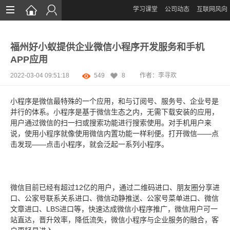
学习课堂
公司动态
互联网风向
首页
福州好小蚁提供企业微信小程序开发服务和手机
网站设计
APP应用
App定制
2022-03-04 09:51:18
549
8
作者：李寻欢
微信开发
小程序是微信最特殊的一个应用，和与订阅号、服务号、企业号是
并行的体系。小程序是基于微信生态之内，无需下载安装的应用，
案例鉴赏
用户通过微信的扫一扫或搜索功能进行搜索使用。对手机用户来
说，使用小程序就像使用微信内置功能一样利便。打开微信——点
解决方案
击发现——点击小程序，就会泛起一系列小程序。
资讯
微信目前已经有超过12亿的用户，通过二维码进口、朋友圈分享进
口、公家号联系关系进口、微信动静推送、公家号菜单进口、微信
文章进口、LBS进口等，快速达成微信小程序推广，微信用户可一
站直达，晋升效率，降低流失，微信小程序与企业服务的融合，客