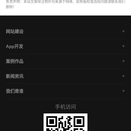
免责声明：本站文章除注明外均来源于网络，如有版权或违规问题请联系我们
删除！
网站建设
集团企业官网
App开发
品牌网站策划
电商App开发
营销网站设计
案例作品
餐饮App开发
外贸网站建设
品牌网站建设
金融App开发
商城网站定制
新闻资讯
App开发作品
医疗App开发
学习课堂
微信小程序
社交App开发
我们是谁
公司动态
营销型网站
企业文化
互联网风向
手机访问
服务承诺
常见问答
招贤礼才